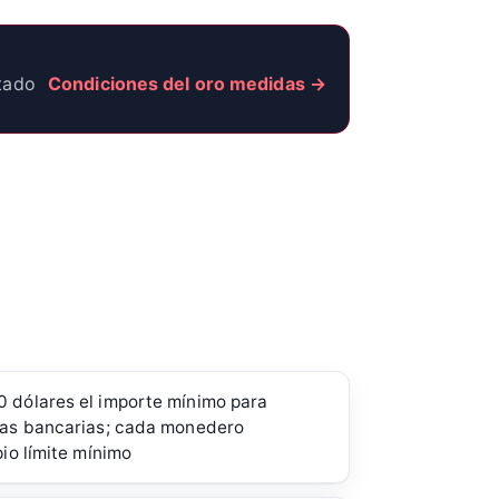
stado
Condiciones del oro medidas →
0 dólares el importe mínimo para
cias bancarias; cada monedero
pio límite mínimo