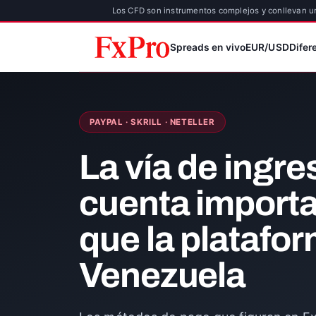
Los CFD son instrumentos complejos y conllevan un
Spreads en vivo
EUR/USD
Difer
PAYPAL · SKRILL · NETELLER
La vía de ingres
cuenta import
que la platafo
Venezuela