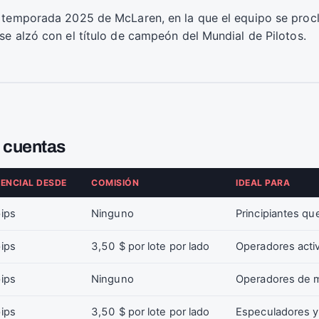
a temporada 2025 de McLaren, en la que el equipo se pro
se alzó con el título de campeón del Mundial de Pilotos.
 cuentas
RENCIAL DESDE
COMISIÓN
IDEAL PARA
pips
Ninguno
Principiantes qu
pips
3,50 $ por lote por lado
Operadores acti
pips
Ninguno
Operadores de m
pips
3,50 $ por lote por lado
Especuladores y