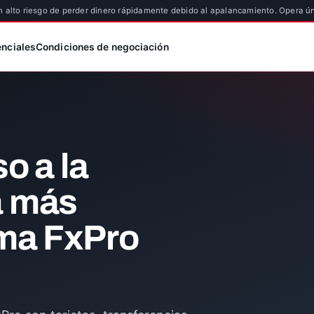
 alto riesgo de perder dinero rápidamente debido al apalancamiento. Opera ú
enciales
Condiciones de negociación
o a la
a más
rma FxPro