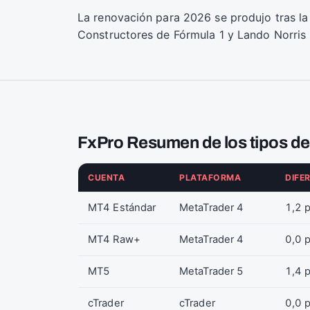
La renovación para 2026 se produjo tras l
Constructores de Fórmula 1 y Lando Norris 
FxPro Resumen de los tipos de
CUENTA
PLATAFORMA
DIFE
MT4 Estándar
MetaTrader 4
1,2 
MT4 Raw+
MetaTrader 4
0,0 
MT5
MetaTrader 5
1,4 
cTrader
cTrader
0,0 