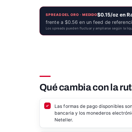
$0.15/oz en 
SPREAD DEL ORO · MEDIDO
frente a $0.56 en un feed de referenc
Los spreads pueden fluctuar y ampliarse según la liqu
Qué cambia con la rut
Las formas de pago disponibles son 
bancaria y los monederos electrónic
Neteller.