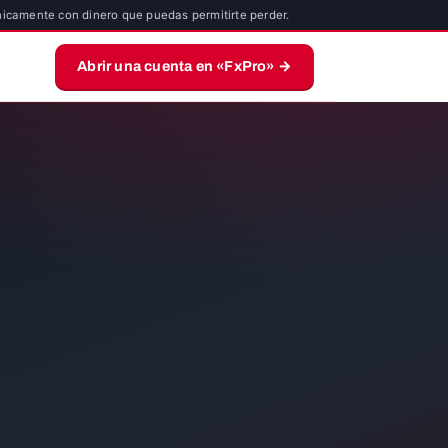
nicamente con dinero que puedas permitirte perder.
Abrir una cuenta en «FxPro» →