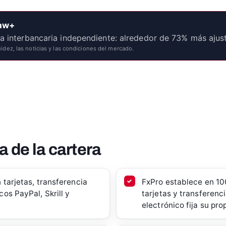
Raw+
ia interbancaria independiente: alrededor de 73% más aju
idez, las noticias y las condiciones del mercado.
a de la cartera
tarjetas, transferencia
FxPro establece en 10
os PayPal, Skrill y
tarjetas y transferen
electrónico fija su pro