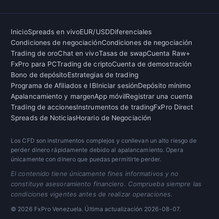
Inicio
Spreads en vivo
EUR/USD
Diferenciales
Condiciones de negociación
Condiciones de negociación
Trading de oro
Chat en vivo
Tasas de swap
Cuenta Raw+
FxPro para PC
Trading de cripto
Cuenta de demostración
Bono de depósito
Estrategias de trading
Programa de Afiliados e IB
Iniciar sesión
Depósito mínimo
Apalancamiento y margen
App móvil
Registrar una cuenta
Trading de acciones
Instrumentos de trading
FxPro Direct
Spreads de Noticias
Horario de Negociación
Los CFD son instrumentos complejos y conllevan un alto riesgo de
perder dinero rápidamente debido al apalancamiento. Opera
únicamente con dinero que puedas permitirte perder.
El contenido tiene únicamente fines informativos y no
constituye asesoramiento financiero. Comprueba siempre las
condiciones vigentes antes de realizar operaciones.
© 2026 FxPro Venezuela. Última actualización
2026-08-07
.