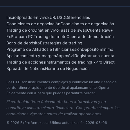
Inicio
Spreads en vivo
EUR/USD
Diferenciales
Condiciones de negociación
Condiciones de negociación
Trading de oro
Chat en vivo
Tasas de swap
Cuenta Raw+
FxPro para PC
Trading de cripto
Cuenta de demostración
Bono de depósito
Estrategias de trading
Programa de Afiliados e IB
Iniciar sesión
Depósito mínimo
Apalancamiento y margen
App móvil
Registrar una cuenta
Trading de acciones
Instrumentos de trading
FxPro Direct
Spreads de Noticias
Horario de Negociación
Los CFD son instrumentos complejos y conllevan un alto riesgo de
perder dinero rápidamente debido al apalancamiento. Opera
únicamente con dinero que puedas permitirte perder.
El contenido tiene únicamente fines informativos y no
constituye asesoramiento financiero. Comprueba siempre las
condiciones vigentes antes de realizar operaciones.
© 2026 FxPro Venezuela. Última actualización
2026-08-06
.