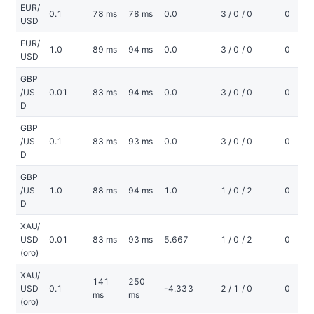
EUR/
0.1
78 ms
78 ms
0.0
3 / 0 / 0
0
USD
EUR/
1.0
89 ms
94 ms
0.0
3 / 0 / 0
0
USD
GBP
/US
0.01
83 ms
94 ms
0.0
3 / 0 / 0
0
D
GBP
/US
0.1
83 ms
93 ms
0.0
3 / 0 / 0
0
D
GBP
/US
1.0
88 ms
94 ms
1.0
1 / 0 / 2
0
D
XAU/
USD
0.01
83 ms
93 ms
5.667
1 / 0 / 2
0
(oro)
XAU/
141
250
USD
0.1
-4.333
2 / 1 / 0
0
ms
ms
(oro)