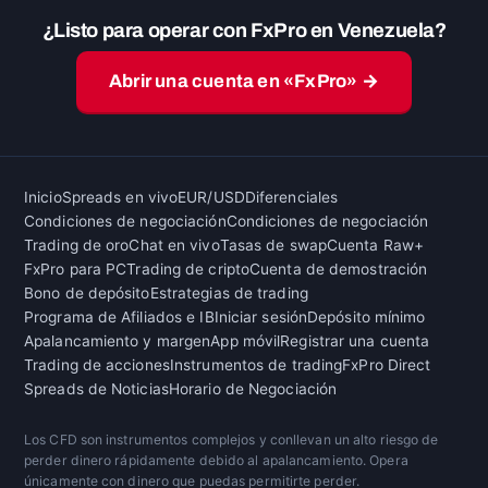
¿Listo para operar con FxPro en Venezuela?
Abrir una cuenta en «FxPro» →
Inicio
Spreads en vivo
EUR/USD
Diferenciales
Condiciones de negociación
Condiciones de negociación
Trading de oro
Chat en vivo
Tasas de swap
Cuenta Raw+
FxPro para PC
Trading de cripto
Cuenta de demostración
Bono de depósito
Estrategias de trading
Programa de Afiliados e IB
Iniciar sesión
Depósito mínimo
Apalancamiento y margen
App móvil
Registrar una cuenta
Trading de acciones
Instrumentos de trading
FxPro Direct
Spreads de Noticias
Horario de Negociación
Los CFD son instrumentos complejos y conllevan un alto riesgo de
perder dinero rápidamente debido al apalancamiento. Opera
únicamente con dinero que puedas permitirte perder.