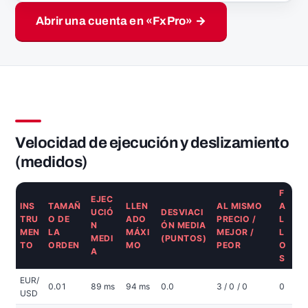
Abrir una cuenta en «FxPro» →
Velocidad de ejecución y deslizamiento
(medidos)
F
EJEC
INS
TAMAÑ
LLEN
AL MISMO
A
UCIÓ
DESVIACI
TRU
O DE
ADO
PRECIO /
L
N
ÓN MEDIA
MEN
LA
MÁXI
MEJOR /
L
MEDI
(PUNTOS)
TO
ORDEN
MO
PEOR
O
A
S
EUR/
0.01
89 ms
94 ms
0.0
3 / 0 / 0
0
USD