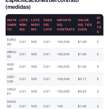
Especificaciones del contrato
(medidas)
DÍ
INSTR
LOTE
LOTE
PASO
IMPORTE
VALOR
GI
UMEN
MÍNI
MÁXI
DEL
DEL
DEL TICK
TO
TO
MO
MO
LOTE
CONTRATO
(USD)
S
EUR/U
0.01
500
0.01
100,000
$1.00
5
SD
GBP/U
0.01
500
0.01
100,000
$1.00
5
SD
AUD/
0.01
500
0.01
100,000
$1.00
5
USD
USD/
0.01
500
0.01
100,000
$0.71
5
CAD
USD/J
0.01
500
0.01
100,000
$0.63
3
PY
XAU/U
SD
0.01
500
0.01
100
$1.00
2